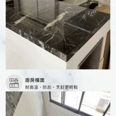
廚房檯面
耐高溫、防刮，烹飪更輕鬆