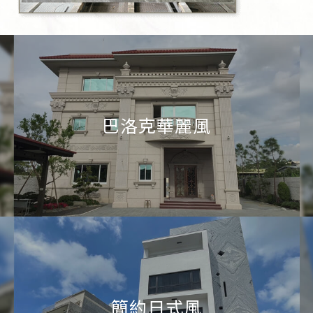
巴洛克華麗風
簡約日式風